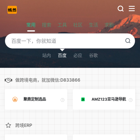
常用
搜索
工具
社区
生活
求职
站内
百度
必应
谷歌
做跨境电商，就加微信:D833866
聚鼎定制选品
AMZ123亚马逊导航
跨境ERP