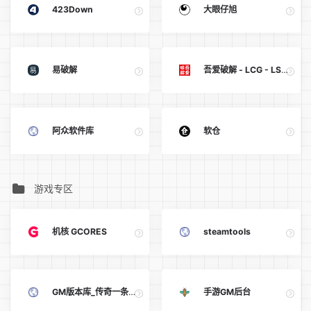
423Down
大眼仔旭
易破解
吾爱破解 - LCG - LSG|安卓破解|病毒分析|www.52pojie.cn
阿众软件库
软仓
游戏专区
机核 GCORES
steamtools
GM版本库_传奇一条龙_传奇服务端、单机版下载 - GM基地论坛
手游GM后台