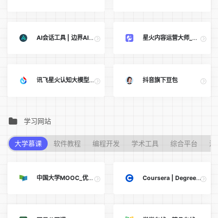
AI会话工具 | 边界AI：集成多模型理解与对抗技术
星火内容运营大师_一站式AIGC内容运营平台
讯飞星火认知大模型-AI大语言模型-星火大模型-科大讯飞
抖音旗下豆包
学习网站
大学慕课
软件教程
编程开发
学术工具
综合平台
演
中国大学MOOC_优质在线课程学习平台
Coursera | Degrees, Certificates, & Free Online Courses