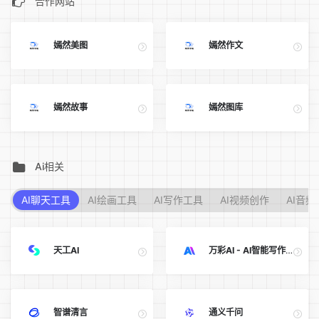
合作网站
嫣然美图
嫣然作文
嫣然故事
嫣然图库
Ai相关
AI聊天工具
AI绘画工具
AI写作工具
AI视频创作
AI音频
天工AI
万彩AI - AI智能写作生成神器,照片数字人制作,AI短视频制作
智谱清言
通义千问